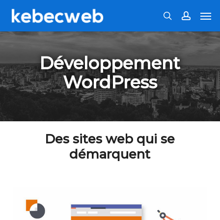
Skip
Men
to
search
accoun
main
content
Développement
WordPress
Des sites web qui se
démarquent